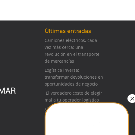
Últimas entradas
Camiones eléctricos, cada
vez más cerca: una
revolución en el transporte
de mercancías
Logística inversa:
transformar devoluciones en
oportunidades de negocio
El verdadero coste de elegir
mal a tu operador logístico
¿Preparando una auditoría?
Qué documentación puedes
pedir a tu operador logístico
Logística para ferias y