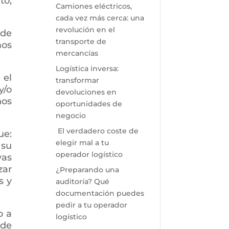
to,
Camiones eléctricos,
cada vez más cerca: una
revolución en el
 de
transporte de
mos
mercancías
Logística inversa:
 el
transformar
y/o
devoluciones en
nos
oportunidades de
negocio
El verdadero coste de
ue:
elegir mal a tu
 su
operador logístico
vas
zar
¿Preparando una
s y
auditoría? Qué
documentación puedes
pedir a tu operador
o a
logístico
 de