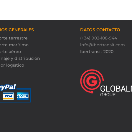
CIOS GENERALES
DATOS CONTACTO
rte terrestre
(+34) 902-108-944
orte marítimo
info@ibertransit.com
orte aéreo
Ibertransit 2020
naje y distribución
or logístico