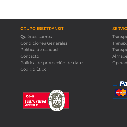
GRUPO IBERTRANSIT
SERVI
Quiénes somos
Transpo
Condiciones Generales
Transp
Politica de calidad
Transp
Contacto
Almace
Política de protección de datos
Operad
Código Ético