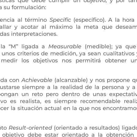
rísticas que debe cumplir un objetivo, y por tan
a su formulación:
rencia al término
Specific
(específico). A la hora
tallar y acotar al máximo la meta que desea
das interpretaciones.
 la “M” ligada a
Measurable
(medible); ya que
 unos criterios de medición, ya sean cualitativos 
e medir los objetivos nos permitirá obtener u
nada con
Achievable
(alcanzable) y nos propone q
ustarse siempre a la realidad de la persona y a
ongan un reto pero dentro de unas expectati
tivo es realista, es siempre recomendable reali
cer la situación actual en la que nos encontramo
pto
Result-oriented
(orientado a resultados) ligad
o objetivo debe estar orientado a la obtención