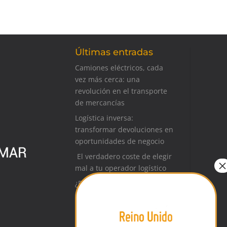
Últimas entradas
Camiones eléctricos, cada
vez más cerca: una
revolución en el transporte
de mercancías
Logística inversa:
transformar devoluciones en
oportunidades de negocio
El verdadero coste de elegir
mal a tu operador logístico
¿Preparando una auditoría?
Qué documentación puedes
pedir a tu operador logístico
Logística para ferias y