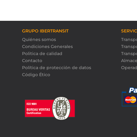
GRUPO IBERTRANSIT
SERVI
Quiénes somos
Transpo
Condiciones Generales
Transp
Politica de calidad
Transp
Contacto
Almace
Política de protección de datos
Operad
Código Ético