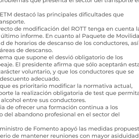
problemas que presenta el sector del transporte 
CETM destacó las principales dificultades que
ransporte.
oyecto de modificación del ROTT tenga en cuenta l
 último informe. En cuanto al Paquete de Movilid
d de horarios de descanso de los conductores, así
áreas de descanso.
ema que supone el desvió obligatorio de los
eaje. El presidente afirma que sólo aceptarán est
rácter voluntario, y que los conductores que se
 descuento adecuado.
que es prioritario modificar la normativa actual,
orte la realización obligatoria de test que permit
 alcohol entre sus conductores.
a de ofrecer una formación continua a los
o del abandono profesional en el sector del
el ministro de Fomento apoyó las medidas propues
terio de mantener reuniones con mayor asiduidad