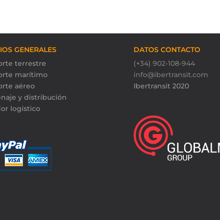
CIOS GENERALES
DATOS CONTACTO
rte terrestre
(+34) 902-108-944
orte marítimo
info@ibertransit.com
orte aéreo
Ibertransit 2020
naje y distribución
or logístico