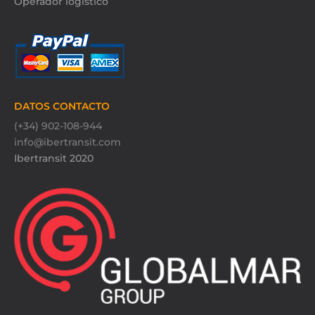
Operador logístico
DATOS CONTACTO
(+34) 902-108-944
info@ibertransit.com
Ibertransit 2020