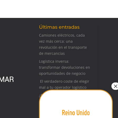
Últimas entradas
Camiones eléctricos, cada
vez más cerca: una
revolución en el transporte
de mercancías
Logística inversa:
transformar devoluciones en
oportunidades de negocio
El verdadero coste de elegir
mal a tu operador logístico
¿Preparando una auditoría?
Qué documentación puedes
pedir a tu operador logístico
Logística para ferias y