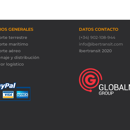
CIOS GENERALES
DATOS CONTACTO
rte terrestre
(+34) 902-108-944
orte marítimo
info@ibertransit.com
orte aéreo
Ibertransit 2020
naje y distribución
or logístico