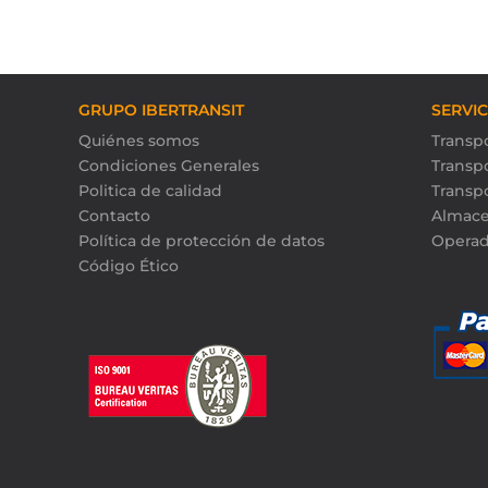
GRUPO IBERTRANSIT
SERVI
Quiénes somos
Transpo
Condiciones Generales
Transp
Politica de calidad
Transp
Contacto
Almace
Política de protección de datos
Operad
Código Ético