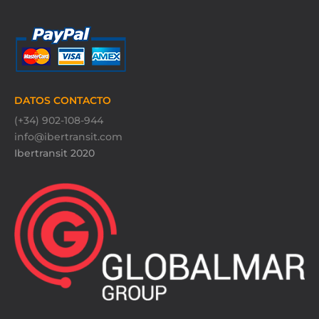
DATOS CONTACTO
(+34) 902-108-944
info@ibertransit.com
Ibertransit 2020